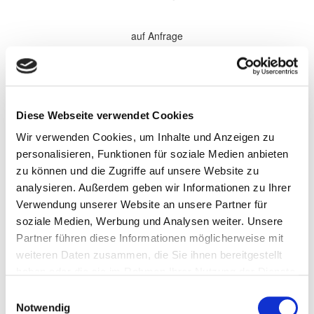
auf Anfrage
*Alle Preise sind in €
zzgl. 19% MwSt.
Komplette Überholung aller Softparts (Verschleißteile) im
Diese Webseite verwendet Cookies
Getriebe. Elektronische Komponenten, sowie Antriebsteile werden
bei Bedarf gewechselt und nach Absprache separat berechnet.
Wir verwenden Cookies, um Inhalte und Anzeigen zu
Wandler werden nach Bedarf zu den aufgeführten Preisen
überholt.
personalisieren, Funktionen für soziale Medien anbieten
zu können und die Zugriffe auf unsere Website zu
Persönliche Informationen
analysieren. Außerdem geben wir Informationen zu Ihrer
Vorname
Verwendung unserer Website an unsere Partner für
soziale Medien, Werbung und Analysen weiter. Unsere
Partner führen diese Informationen möglicherweise mit
Name
weiteren Daten zusammen, die Sie ihnen bereitgestellt
haben oder die sie im Rahmen Ihrer Nutzung der Dienste
gesammelt haben.
Einwilligungsauswahl
Firma/Unternehmen
Notwendig