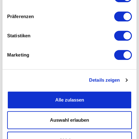
Präferenzen
Straße und Nummer
Statistiken
PLZ
Marketing
Ort
Details zeigen
Telefon
Alle zulassen
Fax
Auswahl erlauben
Email