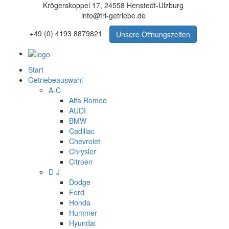
Krögerskoppel 17, 24558 Henstedt-Ulzburg
info@tri-getriebe.de
+49 (0) 4193 8879821
Unsere Öffnungszeiten
Start
Getriebeauswahl
A-C
Alfa Romeo
AUDI
BMW
Cadillac
Chevrolet
Chrysler
Citroen
D-J
Dodge
Ford
Honda
Hummer
Hyundai