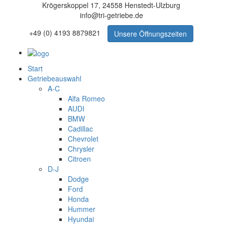
Krögerskoppel 17, 24558 Henstedt-Ulzburg
info@tri-getriebe.de
+49 (0) 4193 8879821
Unsere Öffnungszeiten
Start
Getriebeauswahl
A-C
Alfa Romeo
AUDI
BMW
Cadillac
Chevrolet
Chrysler
Citroen
D-J
Dodge
Ford
Honda
Hummer
Hyundai