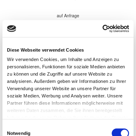
auf Anfrage
*Alle Preise sind in €
zzgl. 19% MwSt.
Komplette Überholung aller Softparts (Verschleißteile) im
Diese Webseite verwendet Cookies
Getriebe. Elektronische Komponenten, sowie Antriebsteile werden
bei Bedarf gewechselt und nach Absprache separat berechnet.
Wir verwenden Cookies, um Inhalte und Anzeigen zu
Wandler werden nach Bedarf zu den aufgeführten Preisen
überholt.
personalisieren, Funktionen für soziale Medien anbieten
zu können und die Zugriffe auf unsere Website zu
Persönliche Informationen
analysieren. Außerdem geben wir Informationen zu Ihrer
Vorname
Verwendung unserer Website an unsere Partner für
soziale Medien, Werbung und Analysen weiter. Unsere
Partner führen diese Informationen möglicherweise mit
Name
weiteren Daten zusammen, die Sie ihnen bereitgestellt
haben oder die sie im Rahmen Ihrer Nutzung der Dienste
gesammelt haben.
Einwilligungsauswahl
Firma/Unternehmen
Notwendig