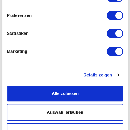
Präferenzen
Straße und Nummer
Statistiken
PLZ
Marketing
Ort
Details zeigen
Telefon
Alle zulassen
Fax
Auswahl erlauben
Email