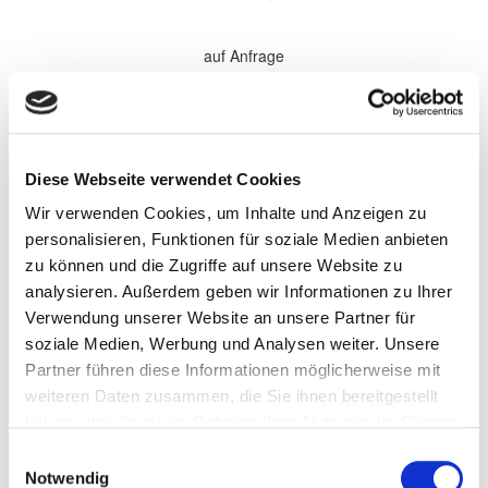
auf Anfrage
*Alle Preise sind in €
zzgl. 19% MwSt.
Komplette Überholung aller Softparts (Verschleißteile) im
Diese Webseite verwendet Cookies
Getriebe. Elektronische Komponenten, sowie Antriebsteile werden
bei Bedarf gewechselt und nach Absprache separat berechnet.
Wir verwenden Cookies, um Inhalte und Anzeigen zu
Wandler werden nach Bedarf zu den aufgeführten Preisen
überholt.
personalisieren, Funktionen für soziale Medien anbieten
zu können und die Zugriffe auf unsere Website zu
Persönliche Informationen
analysieren. Außerdem geben wir Informationen zu Ihrer
Vorname
Verwendung unserer Website an unsere Partner für
soziale Medien, Werbung und Analysen weiter. Unsere
Partner führen diese Informationen möglicherweise mit
Name
weiteren Daten zusammen, die Sie ihnen bereitgestellt
haben oder die sie im Rahmen Ihrer Nutzung der Dienste
gesammelt haben.
Einwilligungsauswahl
Firma/Unternehmen
Notwendig