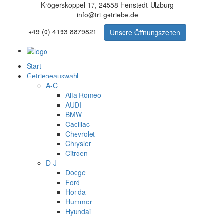
Krögerskoppel 17, 24558 Henstedt-Ulzburg
info@tri-getriebe.de
+49 (0) 4193 8879821
Unsere Öffnungszeiten
Start
Getriebeauswahl
A-C
Alfa Romeo
AUDI
BMW
Cadillac
Chevrolet
Chrysler
Citroen
D-J
Dodge
Ford
Honda
Hummer
Hyundai