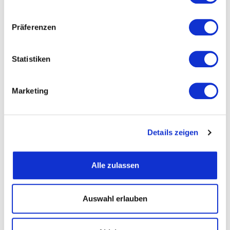
Präferenzen
Straße und Nummer
Statistiken
PLZ
Marketing
Ort
Details zeigen
Telefon
Alle zulassen
Fax
Auswahl erlauben
Email