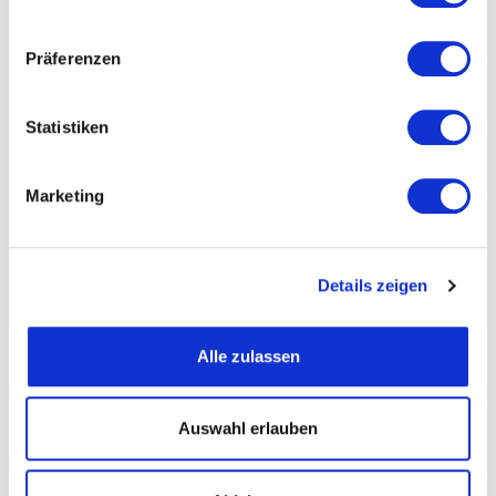
Präferenzen
Straße und Nummer
Statistiken
PLZ
Marketing
Ort
Details zeigen
Telefon
Alle zulassen
Fax
Auswahl erlauben
Email