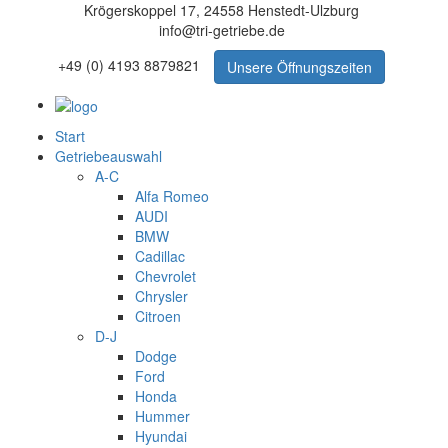
Krögerskoppel 17, 24558 Henstedt-Ulzburg
info@tri-getriebe.de
+49 (0) 4193 8879821
Unsere Öffnungszeiten
Start
Getriebeauswahl
A-C
Alfa Romeo
AUDI
BMW
Cadillac
Chevrolet
Chrysler
Citroen
D-J
Dodge
Ford
Honda
Hummer
Hyundai