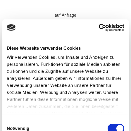
auf Anfrage
*Alle Preise sind in €
zzgl. 19% MwSt.
Komplette Überholung aller Softparts (Verschleißteile) im
Diese Webseite verwendet Cookies
Getriebe. Elektronische Komponenten, sowie Antriebsteile werden
bei Bedarf gewechselt und nach Absprache separat berechnet.
Wir verwenden Cookies, um Inhalte und Anzeigen zu
Wandler werden nach Bedarf zu den aufgeführten Preisen
überholt.
personalisieren, Funktionen für soziale Medien anbieten
zu können und die Zugriffe auf unsere Website zu
Persönliche Informationen
analysieren. Außerdem geben wir Informationen zu Ihrer
Vorname
Verwendung unserer Website an unsere Partner für
soziale Medien, Werbung und Analysen weiter. Unsere
Partner führen diese Informationen möglicherweise mit
Name
weiteren Daten zusammen, die Sie ihnen bereitgestellt
haben oder die sie im Rahmen Ihrer Nutzung der Dienste
gesammelt haben.
Einwilligungsauswahl
Firma/Unternehmen
Notwendig