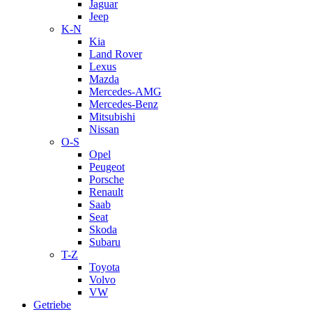
Jaguar
Jeep
K-N
Kia
Land Rover
Lexus
Mazda
Mercedes-AMG
Mercedes-Benz
Mitsubishi
Nissan
O-S
Opel
Peugeot
Porsche
Renault
Saab
Seat
Skoda
Subaru
T-Z
Toyota
Volvo
VW
Getriebe