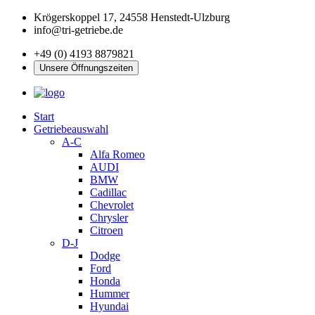
Krögerskoppel 17, 24558 Henstedt-Ulzburg
info@tri-getriebe.de
+49 (0) 4193 8879821
Unsere Öffnungszeiten
Start
Getriebeauswahl
A-C
Alfa Romeo
AUDI
BMW
Cadillac
Chevrolet
Chrysler
Citroen
D-J
Dodge
Ford
Honda
Hummer
Hyundai