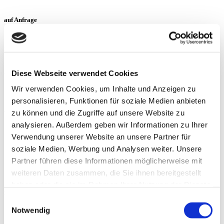
auf Anfrage
*Alle Preise sind in €
zzgl. 19% MwSt.
Aus/Einbau
Diese Webseite verwendet Cookies
Wir verwenden Cookies, um Inhalte und Anzeigen zu
personalisieren, Funktionen für soziale Medien anbieten
auf Anfrage
zu können und die Zugriffe auf unsere Website zu
analysieren. Außerdem geben wir Informationen zu Ihrer
*Alle Preise sind in €
Verwendung unserer Website an unsere Partner für
zzgl. 19% MwSt.
soziale Medien, Werbung und Analysen weiter. Unsere
Partner führen diese Informationen möglicherweise mit
weiteren Daten zusammen, die Sie ihnen bereitgestellt
Komplette Überholung aller Softparts (Verschleißteile) im Getriebe.
Elektronische Komponenten, sowie Antriebsteile werden bei Bedarf
haben oder die sie im Rahmen Ihrer Nutzung der Dienste
gewechselt und nach Absprache separat berechnet. Wandler werden nach
gesammelt haben.
Bedarf zu den aufgeführten Preisen überholt.
Einwilligungsauswahl
Notwendig
Persönliche Informationen