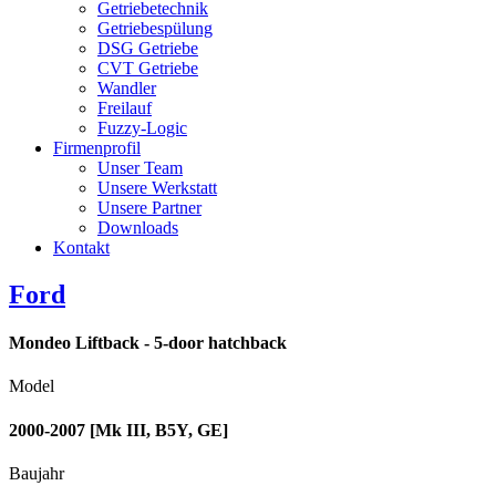
Getriebetechnik
Getriebespülung
DSG Getriebe
CVT Getriebe
Wandler
Freilauf
Fuzzy-Logic
Firmenprofil
Unser Team
Unsere Werkstatt
Unsere Partner
Downloads
Kontakt
Ford
Mondeo Liftback - 5-door hatchback
Model
2000-2007 [Mk III, B5Y, GE]
Baujahr