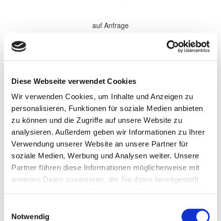
auf Anfrage
*Alle Preise sind in €
zzgl. 19% MwSt.
Komplette Überholung aller Softparts (Verschleißteile) im
Diese Webseite verwendet Cookies
Getriebe. Elektronische Komponenten, sowie Antriebsteile werden
bei Bedarf gewechselt und nach Absprache separat berechnet.
Wir verwenden Cookies, um Inhalte und Anzeigen zu
Wandler werden nach Bedarf zu den aufgeführten Preisen
überholt.
personalisieren, Funktionen für soziale Medien anbieten
zu können und die Zugriffe auf unsere Website zu
Persönliche Informationen
analysieren. Außerdem geben wir Informationen zu Ihrer
Vorname
Verwendung unserer Website an unsere Partner für
soziale Medien, Werbung und Analysen weiter. Unsere
Partner führen diese Informationen möglicherweise mit
Name
weiteren Daten zusammen, die Sie ihnen bereitgestellt
haben oder die sie im Rahmen Ihrer Nutzung der Dienste
gesammelt haben.
Einwilligungsauswahl
Firma/Unternehmen
Notwendig