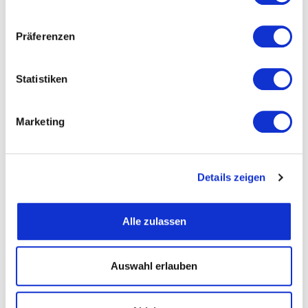
Präferenzen
Straße und Nummer
Statistiken
PLZ
Marketing
Ort
Details zeigen
Telefon
Alle zulassen
Fax
Auswahl erlauben
Email