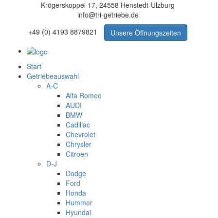
Krögerskoppel 17, 24558 Henstedt-Ulzburg
info@tri-getriebe.de
+49 (0) 4193 8879821
Unsere Öffnungszeiten
Start
Getriebeauswahl
A-C
Alfa Romeo
AUDI
BMW
Cadillac
Chevrolet
Chrysler
Citroen
D-J
Dodge
Ford
Honda
Hummer
Hyundai