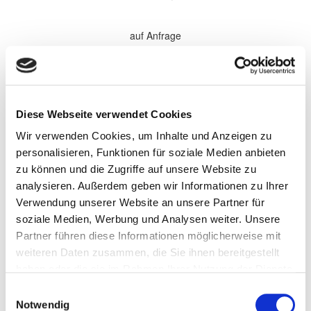
auf Anfrage
*Alle Preise sind in €
zzgl. 19% MwSt.
Komplette Überholung aller Softparts (Verschleißteile) im
Diese Webseite verwendet Cookies
Getriebe. Elektronische Komponenten, sowie Antriebsteile werden
bei Bedarf gewechselt und nach Absprache separat berechnet.
Wir verwenden Cookies, um Inhalte und Anzeigen zu
Wandler werden nach Bedarf zu den aufgeführten Preisen
überholt.
personalisieren, Funktionen für soziale Medien anbieten
zu können und die Zugriffe auf unsere Website zu
Persönliche Informationen
analysieren. Außerdem geben wir Informationen zu Ihrer
Vorname
Verwendung unserer Website an unsere Partner für
soziale Medien, Werbung und Analysen weiter. Unsere
Partner führen diese Informationen möglicherweise mit
Name
weiteren Daten zusammen, die Sie ihnen bereitgestellt
haben oder die sie im Rahmen Ihrer Nutzung der Dienste
gesammelt haben.
Einwilligungsauswahl
Firma/Unternehmen
Notwendig