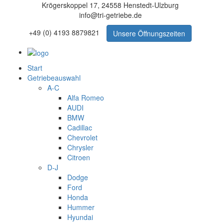
Krögerskoppel 17, 24558 Henstedt-Ulzburg
info@tri-getriebe.de
+49 (0) 4193 8879821
Unsere Öffnungszeiten
Start
Getriebeauswahl
A-C
Alfa Romeo
AUDI
BMW
Cadillac
Chevrolet
Chrysler
Citroen
D-J
Dodge
Ford
Honda
Hummer
Hyundai