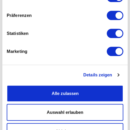
Präferenzen
Straße und Nummer
Statistiken
PLZ
Marketing
Ort
Details zeigen
Telefon
Alle zulassen
Fax
Auswahl erlauben
Email