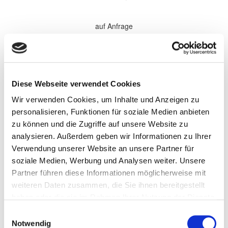
auf Anfrage
*Alle Preise sind in €
zzgl. 19% MwSt.
Komplette Überholung aller Softparts (Verschleißteile) im
Diese Webseite verwendet Cookies
Getriebe. Elektronische Komponenten, sowie Antriebsteile werden
bei Bedarf gewechselt und nach Absprache separat berechnet.
Wir verwenden Cookies, um Inhalte und Anzeigen zu
Wandler werden nach Bedarf zu den aufgeführten Preisen
überholt.
personalisieren, Funktionen für soziale Medien anbieten
zu können und die Zugriffe auf unsere Website zu
Persönliche Informationen
analysieren. Außerdem geben wir Informationen zu Ihrer
Vorname
Verwendung unserer Website an unsere Partner für
soziale Medien, Werbung und Analysen weiter. Unsere
Partner führen diese Informationen möglicherweise mit
Name
weiteren Daten zusammen, die Sie ihnen bereitgestellt
haben oder die sie im Rahmen Ihrer Nutzung der Dienste
gesammelt haben.
Einwilligungsauswahl
Firma/Unternehmen
Notwendig