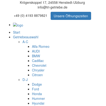
Krögerskoppel 17, 24558 Henstedt-Ulzburg
info@tri-getriebe.de
+49 (0) 4193 8879821
Unsere Öffnungszeiten
Start
Getriebeauswahl
A-C
Alfa Romeo
AUDI
BMW
Cadillac
Chevrolet
Chrysler
Citroen
D-J
Dodge
Ford
Honda
Hummer
Hyundai