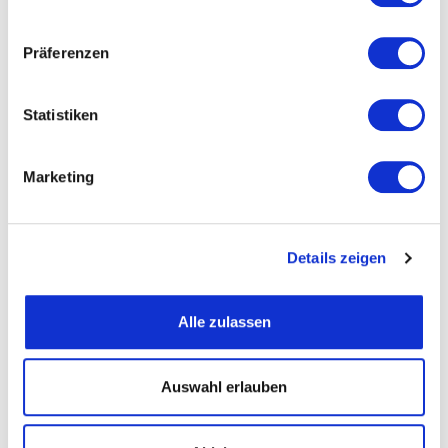
Präferenzen
Straße und Nummer
Statistiken
PLZ
Marketing
Ort
Details zeigen
Telefon
Alle zulassen
Fax
Auswahl erlauben
Email