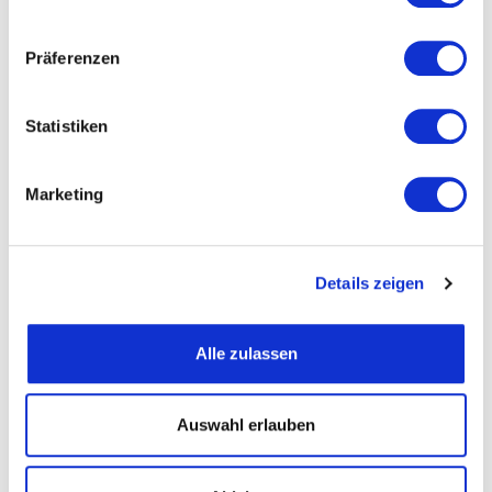
Präferenzen
Straße und Nummer
Statistiken
PLZ
Marketing
Ort
Details zeigen
Telefon
Alle zulassen
Fax
Auswahl erlauben
Email