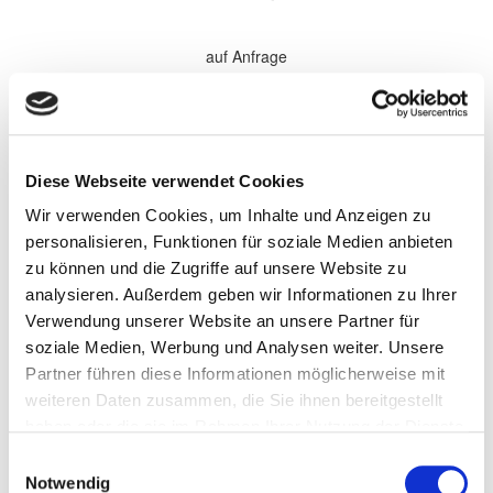
auf Anfrage
*Alle Preise sind in €
zzgl. 19% MwSt.
Komplette Überholung aller Softparts (Verschleißteile) im
Diese Webseite verwendet Cookies
Getriebe. Elektronische Komponenten, sowie Antriebsteile werden
bei Bedarf gewechselt und nach Absprache separat berechnet.
Wir verwenden Cookies, um Inhalte und Anzeigen zu
Wandler werden nach Bedarf zu den aufgeführten Preisen
überholt.
personalisieren, Funktionen für soziale Medien anbieten
zu können und die Zugriffe auf unsere Website zu
Persönliche Informationen
analysieren. Außerdem geben wir Informationen zu Ihrer
Vorname
Verwendung unserer Website an unsere Partner für
soziale Medien, Werbung und Analysen weiter. Unsere
Partner führen diese Informationen möglicherweise mit
Name
weiteren Daten zusammen, die Sie ihnen bereitgestellt
haben oder die sie im Rahmen Ihrer Nutzung der Dienste
gesammelt haben.
Einwilligungsauswahl
Firma/Unternehmen
Notwendig