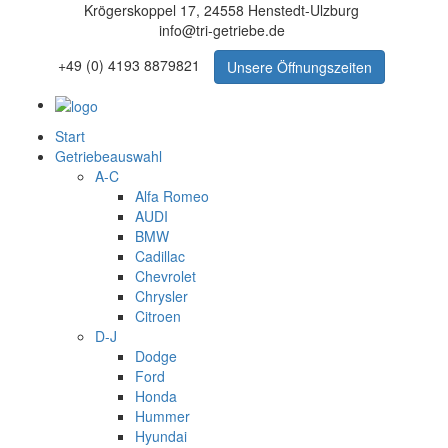
Krögerskoppel 17, 24558 Henstedt-Ulzburg
info@tri-getriebe.de
+49 (0) 4193 8879821
Unsere Öffnungszeiten
Start
Getriebeauswahl
A-C
Alfa Romeo
AUDI
BMW
Cadillac
Chevrolet
Chrysler
Citroen
D-J
Dodge
Ford
Honda
Hummer
Hyundai