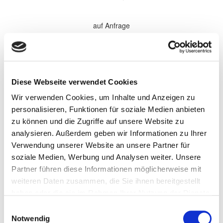
auf Anfrage
*Alle Preise sind in €
zzgl. 19% MwSt.
Komplette Überholung aller Softparts (Verschleißteile) im
Diese Webseite verwendet Cookies
Getriebe. Elektronische Komponenten, sowie Antriebsteile werden
bei Bedarf gewechselt und nach Absprache separat berechnet.
Wir verwenden Cookies, um Inhalte und Anzeigen zu
Wandler werden nach Bedarf zu den aufgeführten Preisen
überholt.
personalisieren, Funktionen für soziale Medien anbieten
zu können und die Zugriffe auf unsere Website zu
Persönliche Informationen
analysieren. Außerdem geben wir Informationen zu Ihrer
Vorname
Verwendung unserer Website an unsere Partner für
soziale Medien, Werbung und Analysen weiter. Unsere
Partner führen diese Informationen möglicherweise mit
Name
weiteren Daten zusammen, die Sie ihnen bereitgestellt
haben oder die sie im Rahmen Ihrer Nutzung der Dienste
gesammelt haben.
Einwilligungsauswahl
Firma/Unternehmen
Notwendig