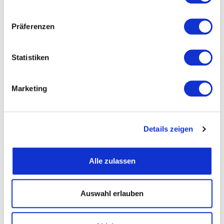
Präferenzen
Straße und Nummer
Statistiken
PLZ
Marketing
Ort
Details zeigen
Telefon
Alle zulassen
Fax
Auswahl erlauben
Email