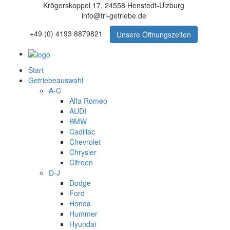
Krögerskoppel 17, 24558 Henstedt-Ulzburg
info@tri-getriebe.de
+49 (0) 4193 8879821
Unsere Öffnungszeiten
Start
Getriebeauswahl
A-C
Alfa Romeo
AUDI
BMW
Cadillac
Chevrolet
Chrysler
Citroen
D-J
Dodge
Ford
Honda
Hummer
Hyundai