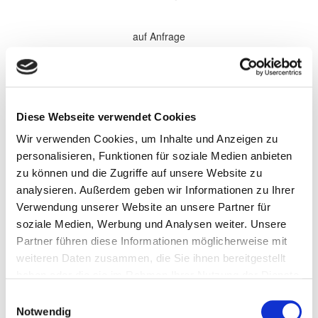
auf Anfrage
*Alle Preise sind in €
zzgl. 19% MwSt.
Komplette Überholung aller Softparts (Verschleißteile) im
Diese Webseite verwendet Cookies
Getriebe. Elektronische Komponenten, sowie Antriebsteile werden
bei Bedarf gewechselt und nach Absprache separat berechnet.
Wir verwenden Cookies, um Inhalte und Anzeigen zu
Wandler werden nach Bedarf zu den aufgeführten Preisen
überholt.
personalisieren, Funktionen für soziale Medien anbieten
zu können und die Zugriffe auf unsere Website zu
Persönliche Informationen
analysieren. Außerdem geben wir Informationen zu Ihrer
Vorname
Verwendung unserer Website an unsere Partner für
soziale Medien, Werbung und Analysen weiter. Unsere
Partner führen diese Informationen möglicherweise mit
Name
weiteren Daten zusammen, die Sie ihnen bereitgestellt
haben oder die sie im Rahmen Ihrer Nutzung der Dienste
gesammelt haben.
Einwilligungsauswahl
Firma/Unternehmen
Notwendig