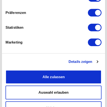
Präferenzen
Straße und Nummer
Statistiken
PLZ
Marketing
Ort
Details zeigen
Telefon
Alle zulassen
Fax
Auswahl erlauben
Email