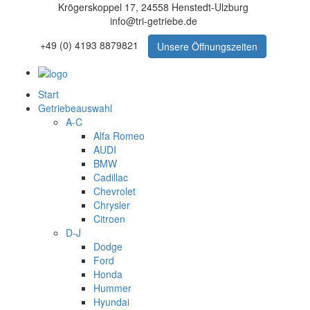
Krögerskoppel 17, 24558 Henstedt-Ulzburg
info@tri-getriebe.de
+49 (0) 4193 8879821
Unsere Öffnungszeiten
Start
Getriebeauswahl
A-C
Alfa Romeo
AUDI
BMW
Cadillac
Chevrolet
Chrysler
Citroen
D-J
Dodge
Ford
Honda
Hummer
Hyundai