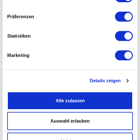
Präferenzen
Straße und Nummer
Statistiken
PLZ
Marketing
Ort
Details zeigen
Telefon
Alle zulassen
Fax
Auswahl erlauben
Email