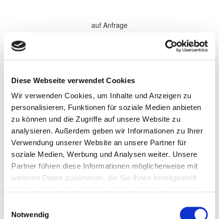
auf Anfrage
*Alle Preise sind in €
zzgl. 19% MwSt.
Komplette Überholung aller Softparts (Verschleißteile) im
Diese Webseite verwendet Cookies
Getriebe. Elektronische Komponenten, sowie Antriebsteile werden
bei Bedarf gewechselt und nach Absprache separat berechnet.
Wir verwenden Cookies, um Inhalte und Anzeigen zu
Wandler werden nach Bedarf zu den aufgeführten Preisen
überholt.
personalisieren, Funktionen für soziale Medien anbieten
zu können und die Zugriffe auf unsere Website zu
Persönliche Informationen
analysieren. Außerdem geben wir Informationen zu Ihrer
Vorname
Verwendung unserer Website an unsere Partner für
soziale Medien, Werbung und Analysen weiter. Unsere
Partner führen diese Informationen möglicherweise mit
Name
weiteren Daten zusammen, die Sie ihnen bereitgestellt
haben oder die sie im Rahmen Ihrer Nutzung der Dienste
gesammelt haben.
Einwilligungsauswahl
Firma/Unternehmen
Notwendig