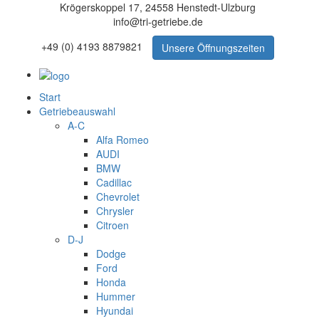
Krögerskoppel 17, 24558 Henstedt-Ulzburg
info@tri-getriebe.de
+49 (0) 4193 8879821
Unsere Öffnungszeiten
Start
Getriebeauswahl
A-C
Alfa Romeo
AUDI
BMW
Cadillac
Chevrolet
Chrysler
Citroen
D-J
Dodge
Ford
Honda
Hummer
Hyundai