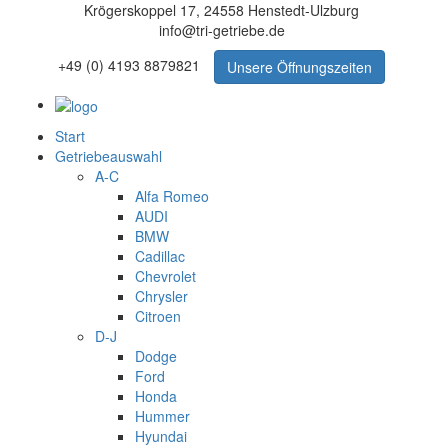
Krögerskoppel 17, 24558 Henstedt-Ulzburg
info@tri-getriebe.de
+49 (0) 4193 8879821
Unsere Öffnungszeiten
Start
Getriebeauswahl
A-C
Alfa Romeo
AUDI
BMW
Cadillac
Chevrolet
Chrysler
Citroen
D-J
Dodge
Ford
Honda
Hummer
Hyundai