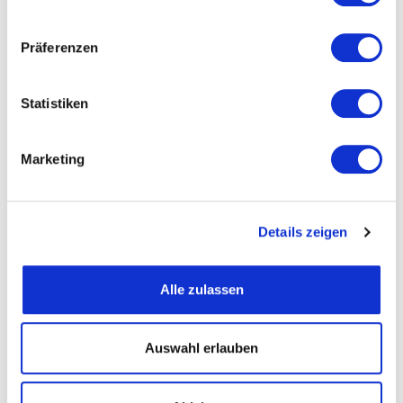
Präferenzen
Straße und Nummer
Statistiken
PLZ
Marketing
Ort
Details zeigen
Telefon
Alle zulassen
Fax
Auswahl erlauben
Email