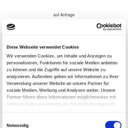
auf Anfrage
*Alle Preise sind in €
zzgl. 19% MwSt.
Komplette Überholung aller Softparts (Verschleißteile) im
Diese Webseite verwendet Cookies
Getriebe. Elektronische Komponenten, sowie Antriebsteile werden
bei Bedarf gewechselt und nach Absprache separat berechnet.
Wir verwenden Cookies, um Inhalte und Anzeigen zu
Wandler werden nach Bedarf zu den aufgeführten Preisen
überholt.
personalisieren, Funktionen für soziale Medien anbieten
zu können und die Zugriffe auf unsere Website zu
Persönliche Informationen
analysieren. Außerdem geben wir Informationen zu Ihrer
Vorname
Verwendung unserer Website an unsere Partner für
soziale Medien, Werbung und Analysen weiter. Unsere
Partner führen diese Informationen möglicherweise mit
Name
weiteren Daten zusammen, die Sie ihnen bereitgestellt
haben oder die sie im Rahmen Ihrer Nutzung der Dienste
gesammelt haben.
Einwilligungsauswahl
Firma/Unternehmen
Notwendig