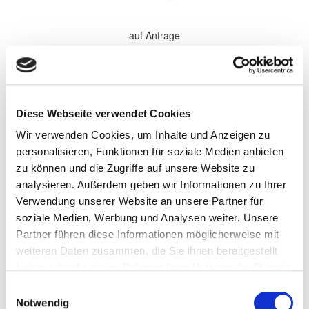
auf Anfrage
*Alle Preise sind in €
zzgl. 19% MwSt.
Komplette Überholung aller Softparts (Verschleißteile) im
Diese Webseite verwendet Cookies
Getriebe. Elektronische Komponenten, sowie Antriebsteile werden
bei Bedarf gewechselt und nach Absprache separat berechnet.
Wir verwenden Cookies, um Inhalte und Anzeigen zu
Wandler werden nach Bedarf zu den aufgeführten Preisen
überholt.
personalisieren, Funktionen für soziale Medien anbieten
zu können und die Zugriffe auf unsere Website zu
Persönliche Informationen
analysieren. Außerdem geben wir Informationen zu Ihrer
Vorname
Verwendung unserer Website an unsere Partner für
soziale Medien, Werbung und Analysen weiter. Unsere
Partner führen diese Informationen möglicherweise mit
Name
weiteren Daten zusammen, die Sie ihnen bereitgestellt
haben oder die sie im Rahmen Ihrer Nutzung der Dienste
gesammelt haben.
Einwilligungsauswahl
Firma/Unternehmen
Notwendig