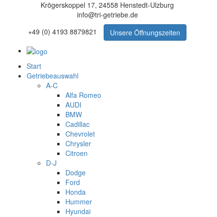
Krögerskoppel 17, 24558 Henstedt-Ulzburg
info@tri-getriebe.de
+49 (0) 4193 8879821
Unsere Öffnungszeiten
Start
Getriebeauswahl
A-C
Alfa Romeo
AUDI
BMW
Cadillac
Chevrolet
Chrysler
Citroen
D-J
Dodge
Ford
Honda
Hummer
Hyundai