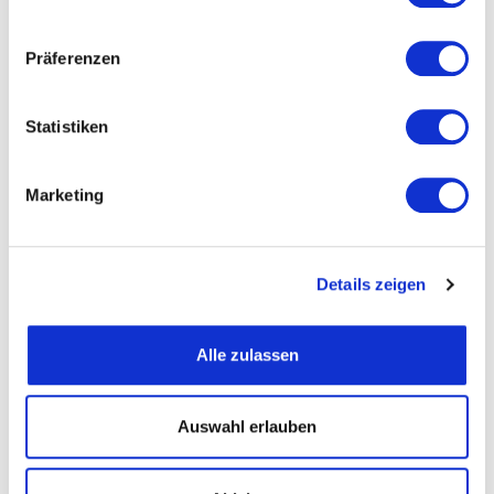
Präferenzen
Straße und Nummer
Statistiken
PLZ
Marketing
Ort
Details zeigen
Telefon
Alle zulassen
Fax
Auswahl erlauben
Email