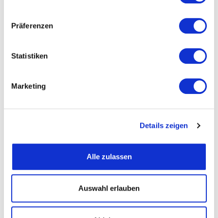
Präferenzen
Straße und Nummer
Statistiken
PLZ
Marketing
Ort
Details zeigen
Telefon
Alle zulassen
Fax
Auswahl erlauben
Email