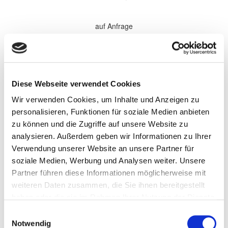
auf Anfrage
*Alle Preise sind in €
zzgl. 19% MwSt.
Komplette Überholung aller Softparts (Verschleißteile) im
Diese Webseite verwendet Cookies
Getriebe. Elektronische Komponenten, sowie Antriebsteile werden
bei Bedarf gewechselt und nach Absprache separat berechnet.
Wir verwenden Cookies, um Inhalte und Anzeigen zu
Wandler werden nach Bedarf zu den aufgeführten Preisen
überholt.
personalisieren, Funktionen für soziale Medien anbieten
zu können und die Zugriffe auf unsere Website zu
Persönliche Informationen
analysieren. Außerdem geben wir Informationen zu Ihrer
Vorname
Verwendung unserer Website an unsere Partner für
soziale Medien, Werbung und Analysen weiter. Unsere
Partner führen diese Informationen möglicherweise mit
Name
weiteren Daten zusammen, die Sie ihnen bereitgestellt
haben oder die sie im Rahmen Ihrer Nutzung der Dienste
gesammelt haben.
Einwilligungsauswahl
Firma/Unternehmen
Notwendig