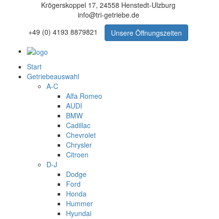
Krögerskoppel 17, 24558 Henstedt-Ulzburg
info@tri-getriebe.de
+49 (0) 4193 8879821
Unsere Öffnungszeiten
Start
Getriebeauswahl
A-C
Alfa Romeo
AUDI
BMW
Cadillac
Chevrolet
Chrysler
Citroen
D-J
Dodge
Ford
Honda
Hummer
Hyundai