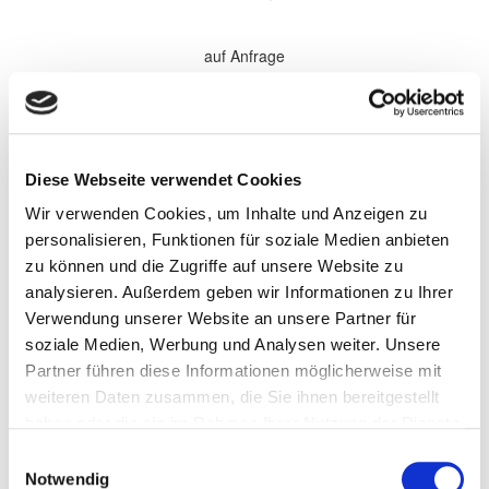
auf Anfrage
*Alle Preise sind in €
zzgl. 19% MwSt.
Komplette Überholung aller Softparts (Verschleißteile) im
Diese Webseite verwendet Cookies
Getriebe. Elektronische Komponenten, sowie Antriebsteile werden
bei Bedarf gewechselt und nach Absprache separat berechnet.
Wir verwenden Cookies, um Inhalte und Anzeigen zu
Wandler werden nach Bedarf zu den aufgeführten Preisen
überholt.
personalisieren, Funktionen für soziale Medien anbieten
zu können und die Zugriffe auf unsere Website zu
Persönliche Informationen
analysieren. Außerdem geben wir Informationen zu Ihrer
Vorname
Verwendung unserer Website an unsere Partner für
soziale Medien, Werbung und Analysen weiter. Unsere
Partner führen diese Informationen möglicherweise mit
Name
weiteren Daten zusammen, die Sie ihnen bereitgestellt
haben oder die sie im Rahmen Ihrer Nutzung der Dienste
gesammelt haben.
Einwilligungsauswahl
Firma/Unternehmen
Notwendig