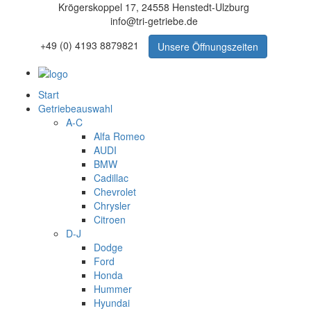
Krögerskoppel 17, 24558 Henstedt-Ulzburg
info@tri-getriebe.de
+49 (0) 4193 8879821
Unsere Öffnungszeiten
Start
Getriebeauswahl
A-C
Alfa Romeo
AUDI
BMW
Cadillac
Chevrolet
Chrysler
Citroen
D-J
Dodge
Ford
Honda
Hummer
Hyundai