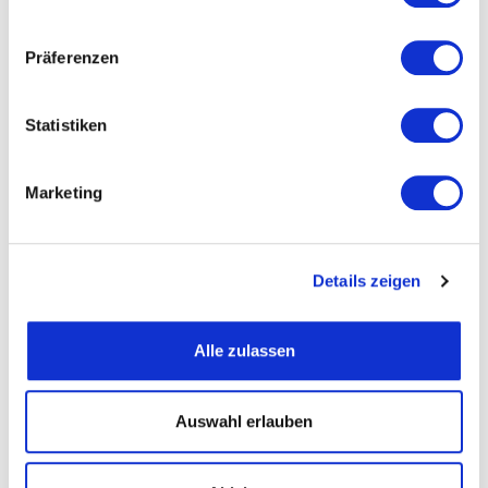
Präferenzen
Straße und Nummer
Statistiken
PLZ
Marketing
Ort
Details zeigen
Telefon
Alle zulassen
Fax
Auswahl erlauben
Email